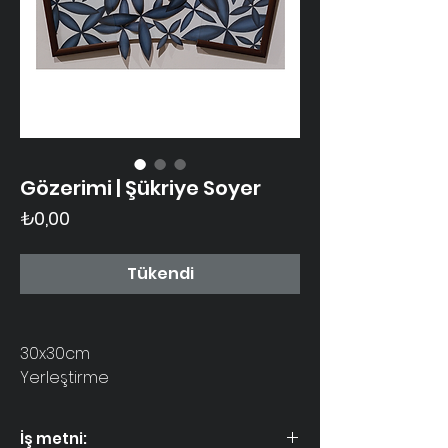
Gözerimi | Şükriye Soyer
Fiyat
₺0,00
Tükendi
30x30cm
Yerleştirme
İş metni: