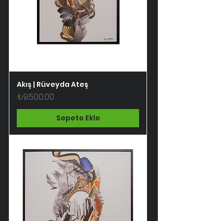
Akış | Rüveyda Ateş
Fiyat
₺9.500,00
Sepete Ekle