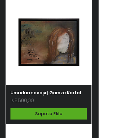
Umudun savaşı | Gamze Kartal
Fiyat
₺9.500,00
Sepete Ekle