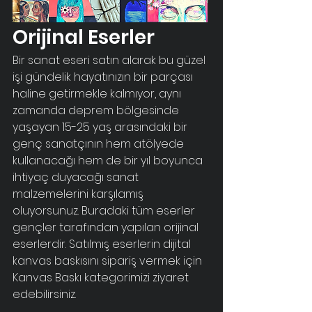
Orijinal Eserler
Bir sanat eseri satın alarak bu güzel
işi gündelik hayatınızın bir parçası
haline getirmekle kalmıyor, aynı
zamanda deprem bölgesinde
yaşayan 15-25 yaş arasındaki bir
genç sanatçının hem atölyede
kullanacağı hem de bir yıl boyunca
ihtiyaç duyacağı sanat
malzemelerini karşılamış
oluyorsunuz. Buradaki tüm eserler
gençler tarafından yapılan orijinal
eserlerdir. Satılmış eserlerin dijital
kanvas baskısını sipariş vermek için
Kanvas Baskı kategorimizi ziyaret
edebilirsiniz.