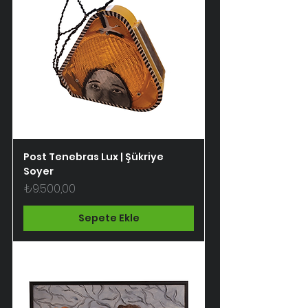
Post Tenebras Lux | Şükriye
Soyer
Fiyat
₺9.500,00
Sepete Ekle