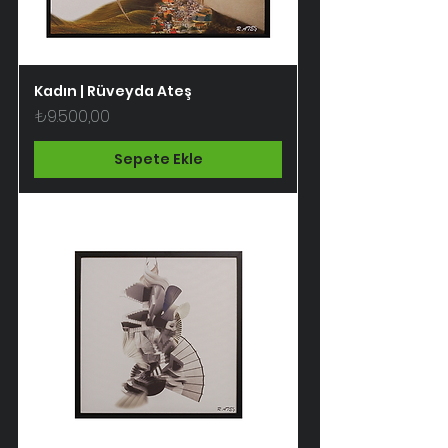
Kadın | Rüveyda Ateş
Fiyat
₺9.500,00
Sepete Ekle