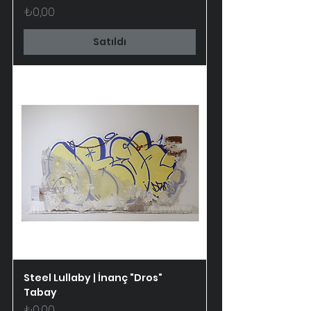
Fiyat
₺0,00
Satıldı
Steel Lullaby | İnanç "Dros"
Tabay
Fiyat
₺0,00