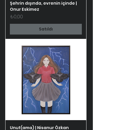
Şehrin dışında, evrenin içinde |
Onur Eskimez
Fiyat
₺0,00
Satıldı
Unut(ama) | Nisanur Özkan