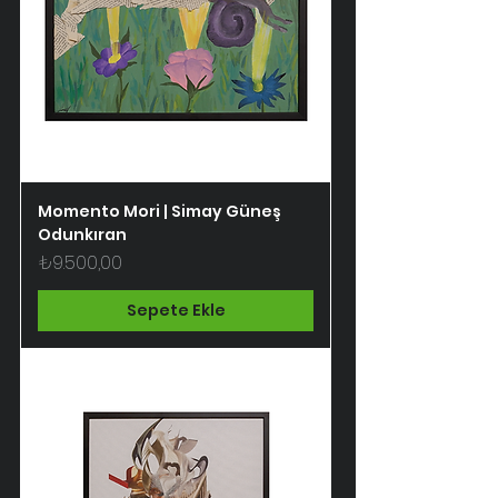
Momento Mori | Simay Güneş
Odunkıran
Fiyat
₺9.500,00
Sepete Ekle