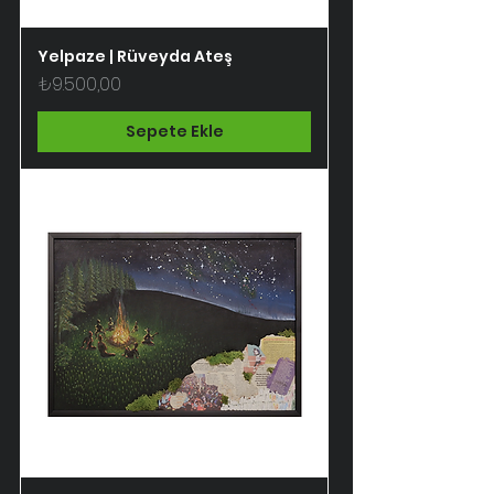
Yelpaze | Rüveyda Ateş
Fiyat
₺9.500,00
Sepete Ekle