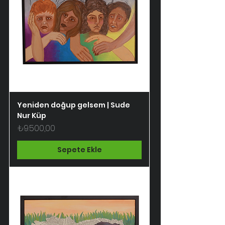
Yeniden doğup gelsem | Sude
Nur Küp
Fiyat
₺9.500,00
Sepete Ekle