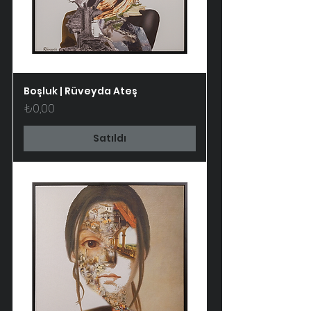
Boşluk | Rüveyda Ateş
Fiyat
₺0,00
Satıldı