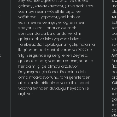
Zeynep lise öğrencisi. Gitar ve ukulele
3 C
çalmayı, kaykay kaymayı, şiir ve şarkı sözü
Ür
yazmayı, resim --özellikle dijital ve
ola
i
yağlıboya-- yapmayı, yeni hobiler
%1
edinmeyi ve yeni şeyler öğrenmeyi
Bü
seviyor. Güzel Sanatlar okumak,
ka
sonrasında da bu alanda kendini
pa
geliştirmek ve isim yapmak istiyor.
ve 
Talebeyiz Biz Topluluğunun çalışmalarına
sa
ilk günden beri destek veren ve 2022’de
gö
a
Silgi Sergisinde işi sergilenen Zeynep,
AH
gelecekte ne iş yaparsa yapsın, sanatla
Fı
her daim iç içe olmayı arzuluyor.
(k
Dayanışma için Sanat Projesine dahil
bo
olma motivasyonunu, farklı şehirlerden
pr
akranlarıyla birlik olma ve birlikte sanat
YÜ
yapma fikrinden duyduğu heyecan ile
Yük
açıklıyor.
ka
gar
ko
can
KEN