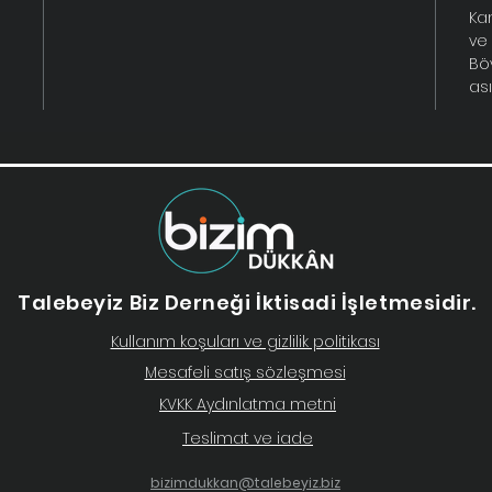
Ka
ve 
Bö
ası
eğitim
Talebeyiz Biz Derneği İktisadi İşletmesidir.
Kullanım koşuları ve gizlilik politikası
Mesafeli satış sözleşmesi
KVKK Aydınlatma metni
Teslimat ve iade
bizimdukkan@talebeyiz.biz