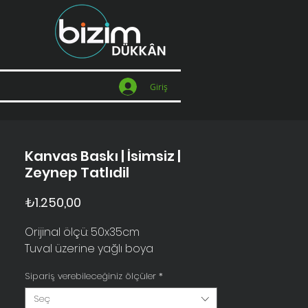
Giriş
Kanvas Baskı | İsimsiz |
Zeynep Tatlıdil
Fiyat
₺1.250,00
Orijinal ölçü: 50x35cm
Tuval üzerine yağlı boya
Sipariş verebileceğiniz ölçüler
*
Seç