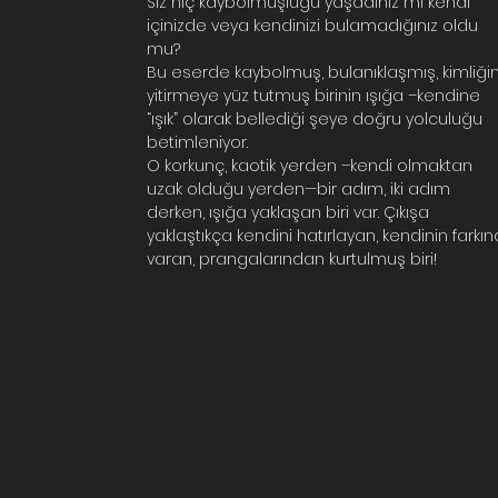
Siz hiç kaybolmuşluğu yaşadınız mı kendi
içinizde veya kendinizi bulamadığınız oldu
mu?
Bu eserde kaybolmuş, bulanıklaşmış, kimliğin
yitirmeye yüz tutmuş birinin ışığa –kendine
“ışık” olarak bellediği şeye doğru yolculuğu
betimleniyor.
O korkunç, kaotik yerden –kendi olmaktan
uzak olduğu yerden—bir adım, iki adım
derken, ışığa yaklaşan biri var. Çıkışa
yaklaştıkça kendini hatırlayan, kendinin farkın
varan, prangalarından kurtulmuş biri!