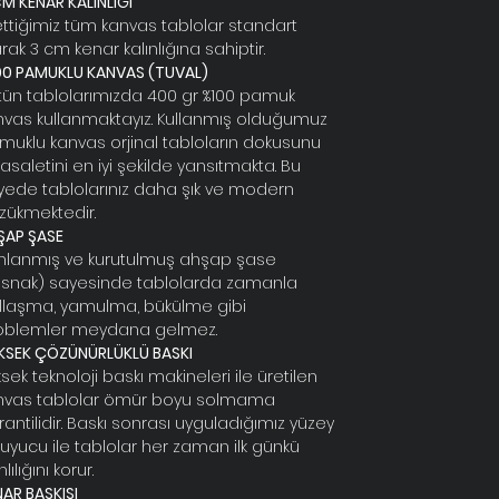
M KENAR KALINLIĞI
ettiğimiz tüm kanvas tablolar standart
rak 3 cm kenar kalınlığına sahiptir.
00 PAMUKLU KANVAS (TUVAL)
tün tablolarımızda 400 gr %100 pamuk
nvas kullanmaktayız. Kullanmış olduğumuz
muklu kanvas orjinal tabloların dokusunu
asaletini en iyi şekilde yansıtmakta. Bu
yede tablolarınız daha şık ve modern
zükmektedir.
ŞAP ŞASE
rınlanmış ve kurutulmuş ahşap şase
asnak) sayesinde tablolarda zamanla
llaşma, yamulma, bükülme gibi
oblemler meydana gelmez.
KSEK ÇÖZÜNÜRLÜKLÜ BASKI
sek teknoloji baskı makineleri ile üretilen
nvas tablolar ömür boyu solmama
antilidir. Baskı sonrası uyguladığımız yüzey
ruyucu ile tablolar her zaman ilk günkü
lılığını korur.
AR BASKISI