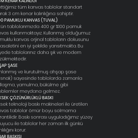
M KENAR KALINLIĞI
ettiğimiz tüm kanvas tablolar standart
rak 3 cm kenar kalınlığına sahiptir.
00 PAMUKLU KANVAS (TUVAL)
tün tablolarımızda 400 gr %100 pamuk
nvas kullanmaktayız. Kullanmış olduğumuz
muklu kanvas orjinal tabloların dokusunu
asaletini en iyi şekilde yansıtmakta. Bu
yede tablolarınız daha şık ve modern
zükmektedir.
ŞAP ŞASE
rınlanmış ve kurutulmuş ahşap şase
asnak) sayesinde tablolarda zamanla
llaşma, yamulma, bükülme gibi
oblemler meydana gelmez.
KSEK ÇÖZÜNÜRLÜKLÜ BASKI
sek teknoloji baskı makineleri ile üretilen
nvas tablolar ömür boyu solmama
antilidir. Baskı sonrası uyguladığımız yüzey
ruyucu ile tablolar her zaman ilk günkü
lılığını korur.
AR BASKISI