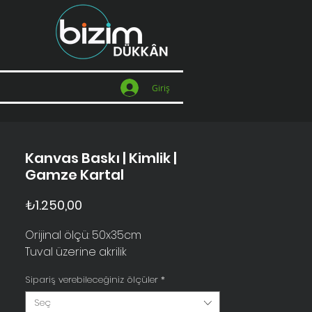
Giriş
Kanvas Baskı | Kimlik |
Gamze Kartal
Fiyat
₺1.250,00
Orijinal ölçü: 50x35cm
Tuval üzerine akrilik
Sipariş verebileceğiniz ölçüler
*
Seç