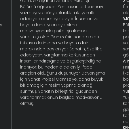
Gamze Yaşar Üniversitesi Psikoloji
3 C
Bölümü öğrencisi. Yeni insanlar tanımayı,
Ür
yazmayı ve dünya klasikleri ile yeraltı
ola
edebiyatı okumayı seviyor. İnsanları ve
%1
y.
hayatı daha iyi anlayabilme
Bü
motivasyonuyla psikoloji alanına
ka
yönelmiş olan Gamze’nin sanata olan
pa
tutkusu da insana ve hayata dair
ve 
merakından besleniyor. Sanatın, özellikle
sa
edebiyatın, yargılanma korkusundan
gö
insanı arındırdığına ve özgürleştirdiğine
AH
inanıyor; bu nedenle de en iyi ifade
Fı
araçları olduğunu düşünüyor. Dayanışma
(k
için Sanat Projesi Gamze’ye, daha büyük
bo
bir amaç için resim yapma olanağı
pr
sunmuş. Sanatın birleştirici gücünden
YÜ
yararlanmak onun başlıca motivasyonu
Yük
olmuş.
ka
gar
ko
can
KEN