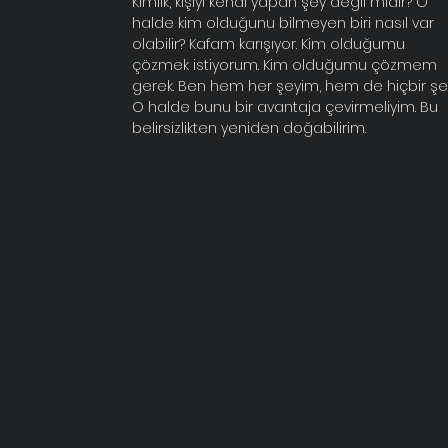
Kimlik, kişiyi kendi yapan şey değil midir? O
halde kim olduğunu bilmeyen biri nasıl var
olabilir? Kafam karışıyor. Kim olduğumu
çözmek istiyorum. Kim olduğumu çözmem
gerek. Ben hem her şeyim, hem de hiçbir şe
O halde bunu bir avantaja çevirmeliyim. Bu
belirsizlikten yeniden doğabilirim.