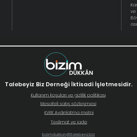
Ka
ve 
Bö
ası
eğitim
Talebeyiz Biz Derneği İktisadi İşletmesidir.
Kullanım koşuları ve gizlilik politikası
Mesafeli satış sözleşmesi
KVKK Aydınlatma metni
Teslimat ve iade
bizimdukkan@talebeyiz.biz