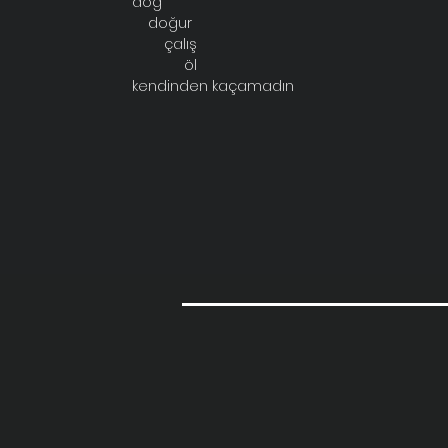
doğ
doğur
çalış
öl
kendinden kaçamadın