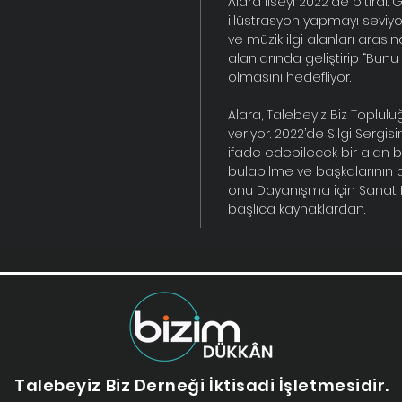
Alara liseyi 2022'de bitirdi.
illüstrasyon yapmayı seviy
ve müzik ilgi alanları arası
alanlarında geliştirip “Bunu
olmasını hedefliyor.
Alara, Talebeyiz Biz Toplul
veriyor. 2022’de Silgi Sergisi
ifade edebilecek bir alan b
bulabilme ve başkalarının d
onu Dayanışma için Sanat 
başlıca kaynaklardan.
eğitim
Talebeyiz Biz Derneği İktisadi İşletmesidir.