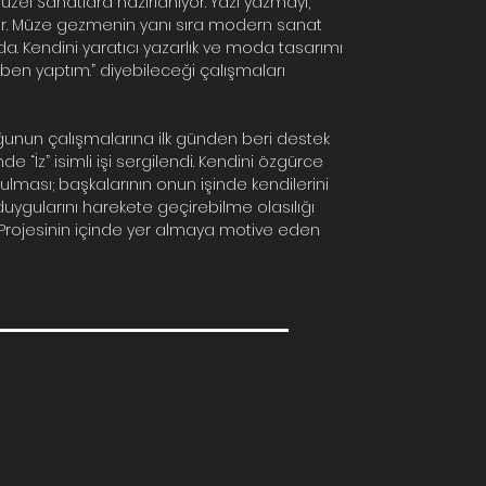
 Güzel Sanatlara hazırlanıyor. Yazı yazmayı,
or. Müze gezmenin yanı sıra modern sanat
nda. Kendini yaratıcı yazarlık ve moda tasarımı
 ben yaptım.” diyebileceği çalışmaları
uğunun çalışmalarına ilk günden beri destek
nde “İz” isimli işi sergilendi. Kendini özgürce
ulması; başkalarının onun işinde kendilerini
uygularını harekete geçirebilme olasılığı
Projesinin içinde yer almaya motive eden